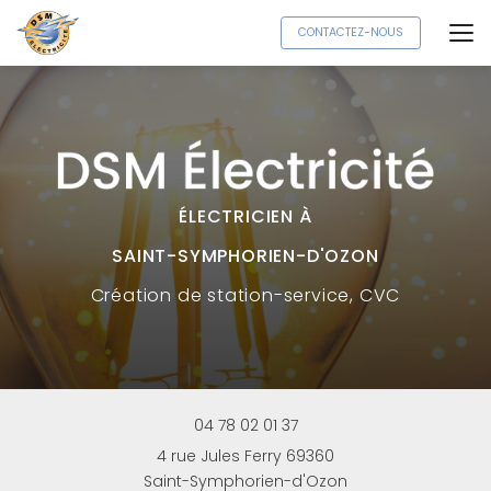
Aller
CONTACTEZ-NOUS
au
contenu
principal
ÉLECTRICIEN À
SAINT-SYMPHORIEN-D'OZON
Création
de station-service, CVC
04 78 02 01 37
4 rue Jules Ferry 69360
Saint-Symphorien-d'Ozon