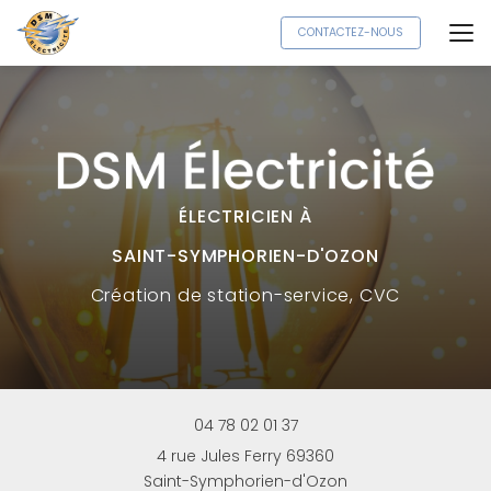
Aller
CONTACTEZ-NOUS
au
contenu
principal
ÉLECTRICIEN À
SAINT-SYMPHORIEN-D'OZON
Création
de station-service, CVC
04 78 02 01 37
4 rue Jules Ferry 69360
Saint-Symphorien-d'Ozon