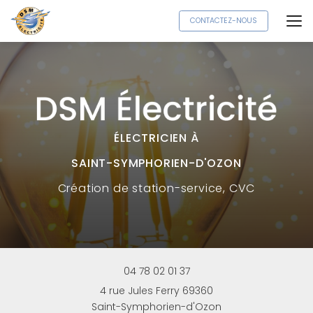
Aller
CONTACTEZ-NOUS
au
contenu
principal
ÉLECTRICIEN À
SAINT-SYMPHORIEN-D'OZON
Création
de station-service, CVC
04 78 02 01 37
4 rue Jules Ferry 69360
Saint-Symphorien-d'Ozon