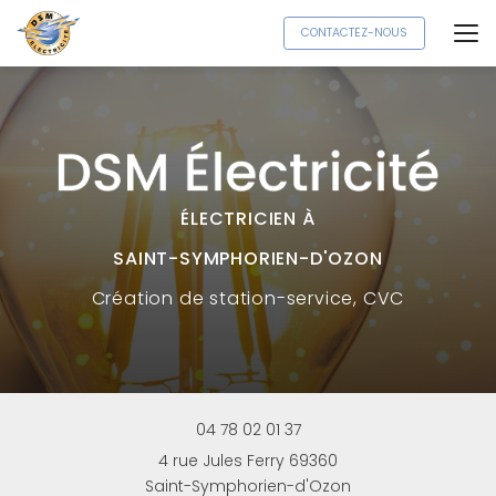
Aller
CONTACTEZ-NOUS
au
contenu
principal
ÉLECTRICIEN À
SAINT-SYMPHORIEN-D'OZON
Création
de station-service, CVC
04 78 02 01 37
4 rue Jules Ferry 69360
Saint-Symphorien-d'Ozon