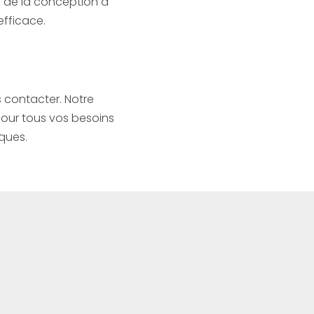
, de la conception à
efficace.
s contacter. Notre
pour tous vos besoins
ques.