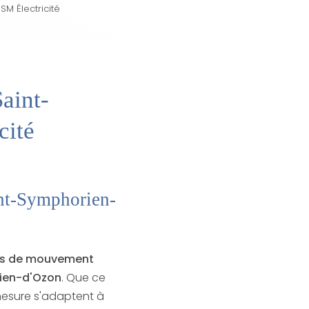
SM Électricité
aint-
cité
int-Symphorien-
rs de mouvement
ien-d'Ozon
. Que ce
-mesure s'adaptent à