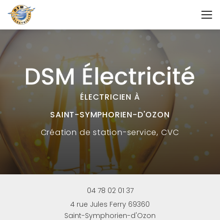
Aller
au
contenu
principal
ÉLECTRICIEN À
SAINT-SYMPHORIEN-D'OZON
Création
de station-service, CVC
04 78 02 01 37
4 rue Jules Ferry 69360
Saint-Symphorien-d'Ozon