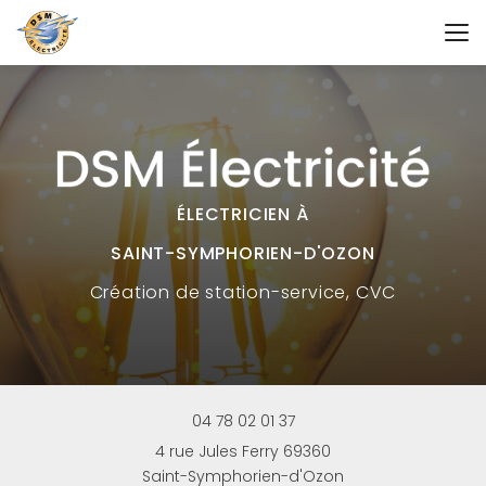
Aller
au
contenu
principal
ÉLECTRICIEN À
SAINT-SYMPHORIEN-D'OZON
Création
de station-service, CVC
04 78 02 01 37
4 rue Jules Ferry 69360
Saint-Symphorien-d'Ozon