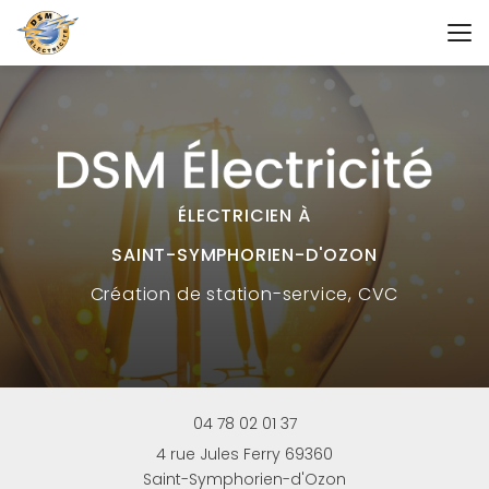
Aller
au
contenu
principal
ÉLECTRICIEN À
SAINT-SYMPHORIEN-D'OZON
Création
de station-service, CVC
04 78 02 01 37
4 rue Jules Ferry 69360
Saint-Symphorien-d'Ozon