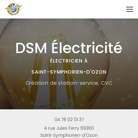
Aller
au
contenu
principal
ÉLECTRICIEN À
SAINT-SYMPHORIEN-D'OZON
Création
de station-service, CVC
04 78 02 01 37
4 rue Jules Ferry 69360
Saint-Symphorien-d'Ozon