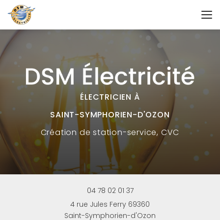
Aller
au
contenu
principal
ÉLECTRICIEN À
SAINT-SYMPHORIEN-D'OZON
Création
de station-service, CVC
04 78 02 01 37
4 rue Jules Ferry 69360
Saint-Symphorien-d'Ozon