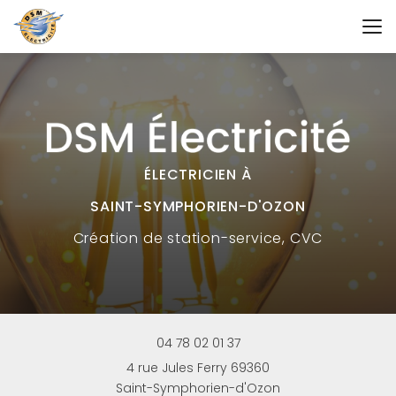
Aller
au
contenu
principal
ÉLECTRICIEN À
SAINT-SYMPHORIEN-D'OZON
Création
de station-service, CVC
04 78 02 01 37
4 rue Jules Ferry 69360
Saint-Symphorien-d'Ozon