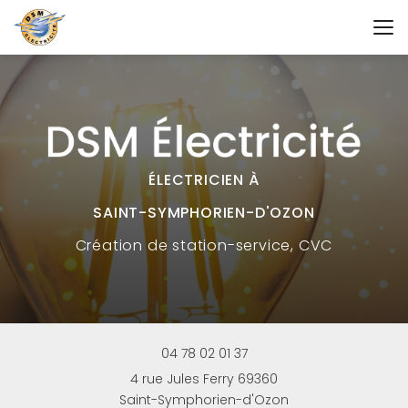
Aller
au
contenu
principal
ÉLECTRICIEN À
SAINT-SYMPHORIEN-D'OZON
Création
de station-service, CVC
04 78 02 01 37
4 rue Jules Ferry 69360
Saint-Symphorien-d'Ozon