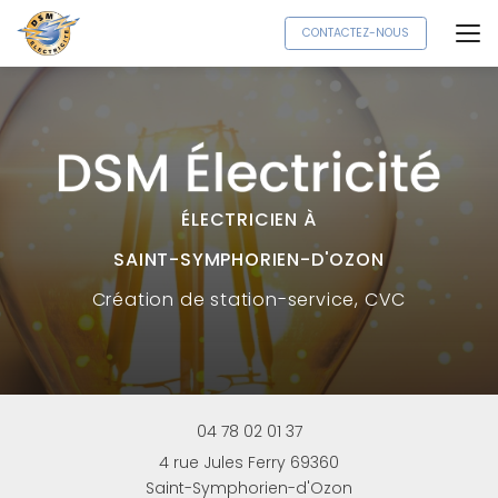
Aller
CONTACTEZ-NOUS
au
contenu
principal
ÉLECTRICIEN À
SAINT-SYMPHORIEN-D'OZON
Création
de station-service, CVC
04 78 02 01 37
4 rue Jules Ferry 69360
Saint-Symphorien-d'Ozon