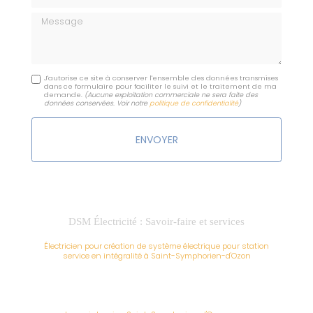
Message
J'autorise ce site à conserver l'ensemble des données transmises
dans ce formulaire pour faciliter le suivi et le traitement de ma
demande.
(Aucune exploitation commerciale ne sera faite des
données conservées. Voir notre
politique de confidentialité
)
DSM Électricité : Savoir-faire et services
Électricien pour création de système électrique pour station
service en intégralité à Saint-Symphorien-d'Ozon