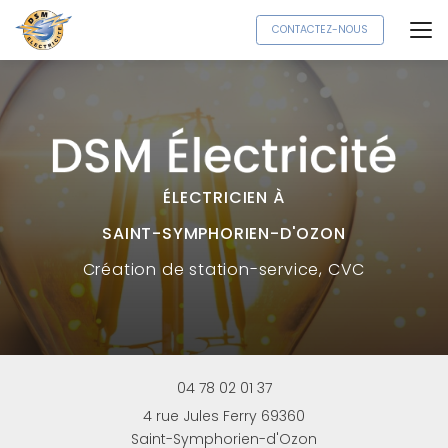
Aller
CONTACTEZ-NOUS
au
contenu
principal
ÉLECTRICIEN À
SAINT-SYMPHORIEN-D'OZON
Création
de station-service, CVC
04 78 02 01 37
4 rue Jules Ferry 69360
Saint-Symphorien-d'Ozon