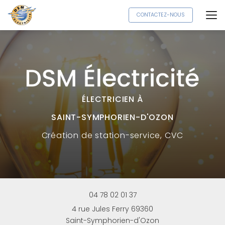
Aller
CONTACTEZ-NOUS
au
contenu
principal
ÉLECTRICIEN À
SAINT-SYMPHORIEN-D'OZON
Création
de station-service, CVC
04 78 02 01 37
4 rue Jules Ferry 69360
Saint-Symphorien-d'Ozon