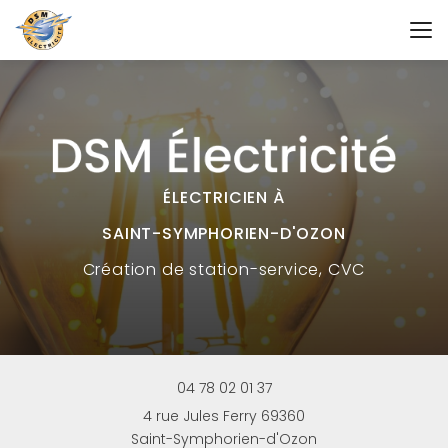
Aller
au
contenu
principal
ÉLECTRICIEN À
SAINT-SYMPHORIEN-D'OZON
Création
de station-service, CVC
04 78 02 01 37
4 rue Jules Ferry 69360
Saint-Symphorien-d'Ozon